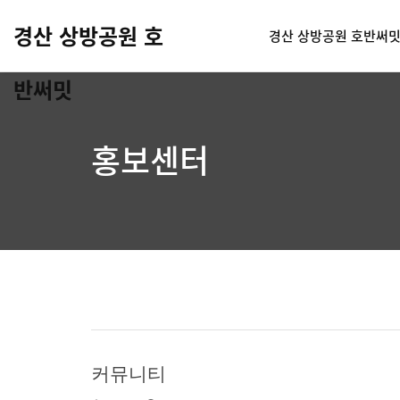
경산 상방공원 호
경산 상방공원 호반써
반써밋
홍보센터
커뮤니티