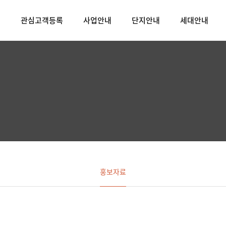
밋
관심고객등록
사업안내
단지안내
세대안내
홍보자료