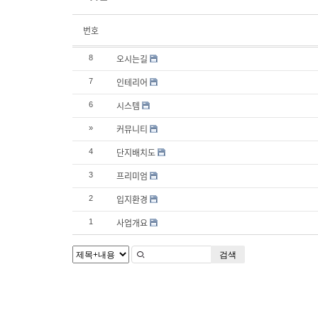
번호
오시는길
8
인테리어
7
시스템
6
커뮤니티
»
단지배치도
4
프리미엄
3
입지환경
2
사업개요
1
검색