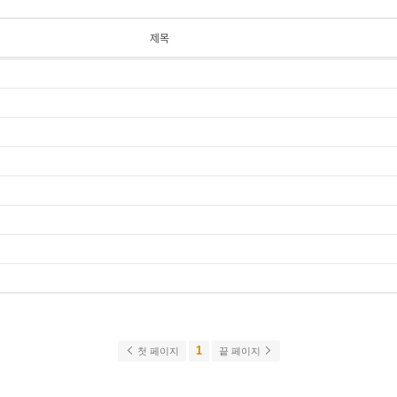
제목
1
첫 페이지
끝 페이지