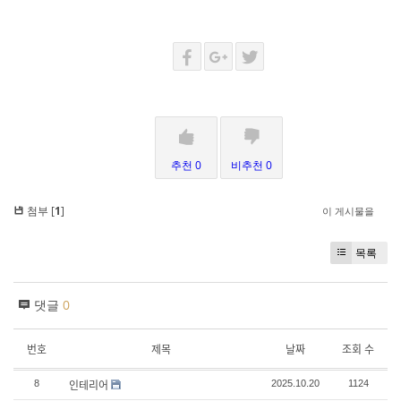
추천 0
비추천 0
첨부 [
1
]
이 게시물을
목록
댓글
0
번호
제목
날짜
조회 수
인테리어
8
2025.10.20
1124